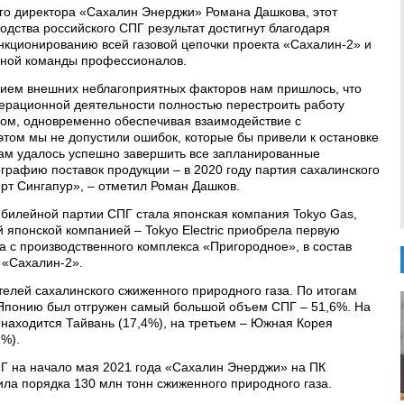
го директора «Сахалин Энерджи» Романа Дашкова, этот
одства российского СПГ результат достигнут благодаря
кционированию всей газовой цепочки проекта «Сахалин-2» и
ной команды профессионалов.
вием внешних неблагоприятных факторов нам пришлось, что
операционной деятельности полностью перестроить работу
ом, одновременно обеспечивая взаимодействие с
ом мы не допустили ошибок, которые бы привели к остановке
Нам удалось успешно завершить все запланированные
графию поставок продукции – в 2020 году партия сахалинского
рт Сингапур», – отметил Роман Дашков.
билейной партии СПГ стала японская компания Tokyo Gas,
ой японской компанией – Tokyo Electric приобрела первую
а с производственного комплекса «Пригородное», в состав
 «Сахалин-2».
телей сахалинского сжиженного природного газа. По итогам
 Японию был отгружен самый большой объем СПГ – 51,6%. На
 находится Тайвань (17,4%), на третьем – Южная Корея
1%).
ПГ на начало мая 2021 года «Сахалин Энерджи» на ПК
ила порядка 130 млн тонн сжиженного природного газа.