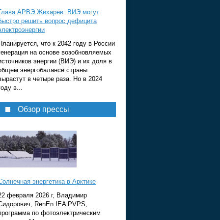
Глава АРВЭ Жихарев: ВИЭ могут
быстро решить вопрос дефицита
электроэнергии
Планируется, что к 2042 году в России
генерация на основе возобновляемых
источников энергии (ВИЭ) и их доля в
общем энергобалансе страны
вырастут в четыре раза. Но в 2024
году в...
Обзор прессы
Солнечная энергетика в Арктике
22 февраля 2026 г, Владимир
Сидорович, RenEn IEA PVPS,
программа по фотоэлектрическим