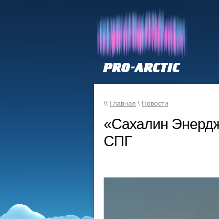
\\
Главная
\
Новости
«Сахалин Энердж
СПГ