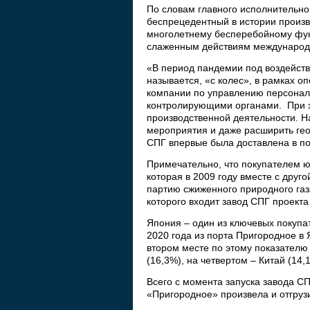
По словам главного исполнительно
беспрецедентный в истории произв
многолетнему бесперебойному фун
слаженным действиям международ
«В период пандемии под воздейст
называется, «с колес», в рамках 
компании по управлению персонал
контролирующими органами. При эт
производственной деятельности. 
мероприятия и даже расширить гео
СПГ впервые была доставлена в по
Примечательно, что покупателем ю
которая в 2009 году вместе с друг
партию сжиженного природного газ
которого входит завод СПГ проекта
Япония – один из ключевых покупа
2020 года из порта Пригородное в
втором месте по этому показателю
(16,3%), на четвертом – Китай (14,
Всего с момента запуска завода С
«Пригородное» произвела и отгруз