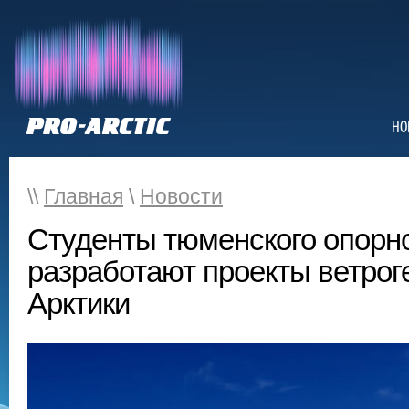
НО
\\
Главная
\
Новости
Студенты тюменского опорно
разработают проекты ветрог
Арктики