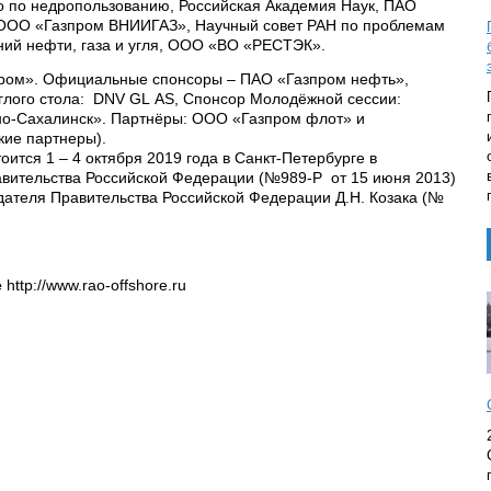
о по недропользованию, Российская Академия Наук, ПАО
 ООО «Газпром ВНИИГАЗ», Научный совет РАН по проблемам
ний нефти, газа и угля, ООО «ВО «РЕСТЭК».
ром». Официальные спонсоры – ПАО «Газпром нефть»,
глого стола: DNV GL AS, Спонсор Молодёжной сессии:
-Сахалинск». Партнёры: ООО «Газпром флот» и
ие партнеры).
оится 1 – 4 октября 2019 года в Санкт-Петербурге в
авительства Российской Федерации (№989-Р от 15 июня 2013)
ателя Правительства Российской Федерации Д.Н. Козака (№
е
http://www.rao-offshore.ru