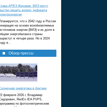
Глава АРВЭ Жихарев: ВИЭ могут
быстро решить вопрос дефицита
электроэнергии
Планируется, что к 2042 году в России
генерация на основе возобновляемых
источников энергии (ВИЭ) и их доля в
общем энергобалансе страны
вырастут в четыре раза. Но в 2024
году в...
Обзор прессы
Солнечная энергетика в Арктике
22 февраля 2026 г, Владимир
Сидорович, RenEn IEA PVPS,
программа по фотоэлектрическим