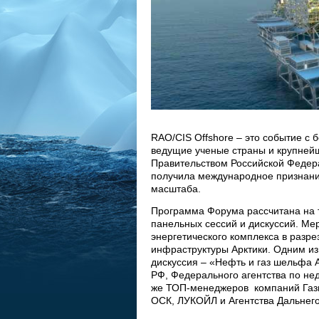
RAO/CIS Offshore – это событие с 
ведущие ученые страны и крупней
Правительством Российской Федера
получила международное признани
масштаба.
Программа Форума рассчитана на т
панельных сессий и дискуссий. Ме
энергетического комплекса в разр
инфраструктуры Арктики. Одним и
дискуссия – «Нефть и газ шельфа 
РФ, Федерального агентства по не
же ТОП-менеджеров компаний Газп
ОСК, ЛУКОЙЛ и Агентства Дальнего