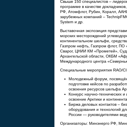
Свыше 150 специалистов – лидеров
программе в качестве докладчиков
РФ, Атомфлот, Рубин, Коралл, ААН
зарубежных компаний – TechnipFMC, 
System и др.
Выставочная экспозиция представи
морских месторождений углеводоро
континентальном шельфе, средства
Газпром нефть, Газпром флот, ПО
Сварог, ЦНИИ КМ «Прометей», Суд
Архангельской области, ОКБМ «Аф
Международного центра «
Северны
Специальные мероприятия RAO/CIS
Молодежный форум, посвящён
подготовке кейсов по разработ
освоения ресурсов шельфа Арк
Конкурс научно-технических и
освоение Арктики и континен
Биржа деловых контактов – би
оборудования и технологий д
России — руководителями вед
Организаторы: Минэнерго РФ, Мини