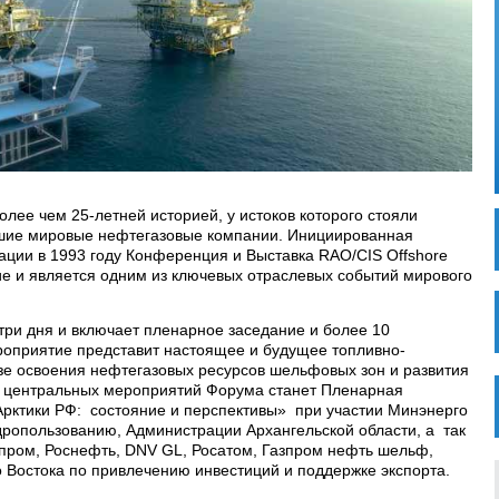
более чем 25-летней историей, у истоков которого стояли
шие мировые нефтегазовые компании. Инициированная
ции в 1993 году Конференция и Выставка RAO/CIS Offshore
е и является одним из ключевых отраслевых событий мирового
ри дня и включает пленарное заседание и более 10
роприятие представит настоящее и будущее топливно-
езе освоения нефтегазовых ресурсов шельфовых зон и развития
з центральных мероприятий Форума станет Пленарная
Арктики РФ: состояние и перспективы» при участии Минэнерго
дропользованию, Администрации Архангельской области, а так
ром, Роснефть, DNV GL, Росатом, Газпром нефть шельф,
 Востока по привлечению инвестиций и поддержке экспорта.