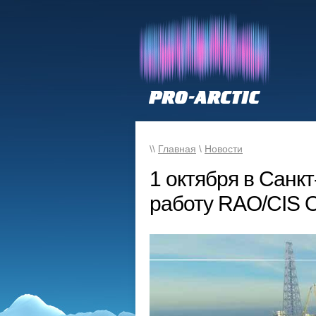
\\
Главная
\
Новости
1 октября в Санк
работу RAO/CIS O