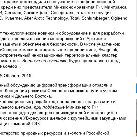
 отрасли подтвердили свое участие в конференционной
, среди них представители Минэкономразвития РФ, Минтранса
И, Севмаш, Совкомфлот, Северсталь, а так же ведущих
Kvaerner, Aker Arctic Technology, Total, Schlumberger, Oglaend
т технологические новинки и оборудование и для разработки
дов, проекты освоения месторождений в Арктике и
 защиты и обеспечения безопасности. В числе участников:
 «Северное машиностроительное предприятие», Swagelok,
остроительный инновационный территориальный кластер
рикантов».
Впервые на выставке
будет представлен стенд
е конвои
».
 Offshore 2019:
ный обсуждению цифровой трансформации отрасли и
ке Концепции развития Северного морского пути с учетом
тики и Дальнего Востока.
 инновационных разработок, направленных на развитие и
тального шельфа,
п
ри поддержке
Миниэнерго РФ
знес-площадка для встреч производителей и поставщиков
ля освоения УВ-ресурсов шельфа с крупнейшими закупщиками
ущих компаний ТЭК.
стерство природных ресурсов и экологии Российской