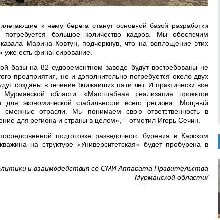
рилегающие к нему берега станут основной базой разработки
о потребуется большое количество кадров. Мы обеспечим
сказала Марина Ковтун, подчеркнув, что на воплощение этих
» уже есть финансирование.
вой базы на 82 судоремонтном заводе будут востребованы не
ого предприятия, но и дополнительно потребуется около двух
удут созданы в течение ближайших пяти лет. И практически все
 Мурманской области. «Масштабная реализация проектов
и для экономической стабильности всего региона. Мощный
е смежные отрасли. Мы понимаем свою ответственность в
чение для региона и страны в целом», – отметил Игорь Сечин.
посредственной подготовке разведочного бурения в Карском
кважина на структуре «Университетская» будет пробурена в
олитики и взаимодействия со СМИ Аппарата Правительства
Мурманской области/