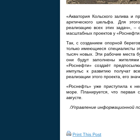
«Акватория Кольского залива и п
арктического шельфа. Для этог
реализацию всех этих задач», – 
масштабных проектов у «Роснефти
Так, с созданием опорной берего
только имеющиеся специалисты эт
тысяч новых. Эти рабочие места б
они будут заполнены жителями
«Роснефти» создаёт предпосылк
импульс к развитию получат вс
реализации этого проекта, его зна
«Роснефть» уже приступила к не
море. Планируется, что первая с
августе.
/Управление информационной п
Print This Post