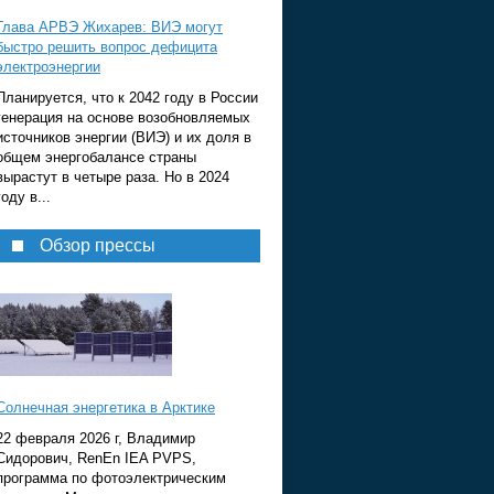
Глава АРВЭ Жихарев: ВИЭ могут
быстро решить вопрос дефицита
электроэнергии
Планируется, что к 2042 году в России
генерация на основе возобновляемых
источников энергии (ВИЭ) и их доля в
общем энергобалансе страны
вырастут в четыре раза. Но в 2024
году в...
Обзор прессы
Солнечная энергетика в Арктике
22 февраля 2026 г, Владимир
Сидорович, RenEn IEA PVPS,
программа по фотоэлектрическим