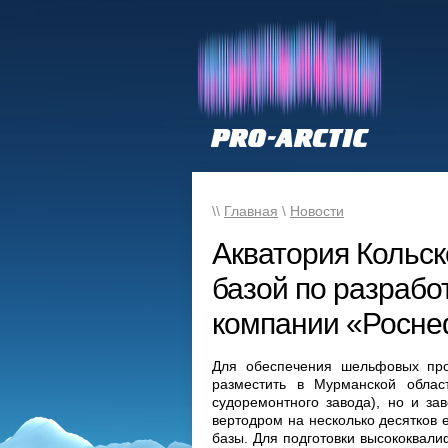
\\
Главная
\
Новости
Акватория Кольск
базой по разрабо
компании «Росне
Для обеспечения шельфовых про
разместить в Мурманской обла
судоремонтного завода), но и за
вертодром на несколько десятков 
базы. Для подготовки высококвал