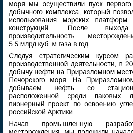
моря мы осуществили пуск первого
добычного комплекса, который позво
использования морских платформ 
конструкций. После выход
производительность месторожд
5,5 млрд куб. м газа в год.
Следуя стратегическим курсом ра
производственной деятельности, в 20
добычу нефти на Приразломном мес
Печорского моря. На Приразломно
добываем нефть со стацион
расположенной среди паковых л
пионерный проект по освоению угл
российской Арктики.
Начав промышленную разработ
месторождения, мы положили начал