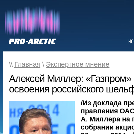
НО
\\
Главная
\
Экспертное мнение
Алексей Миллер: «Газпром»
освоения российского шельф
/Из доклада пр
правления ОАО
А. Миллера на
собрании акци