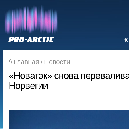
НО
\\
Главная
\
Новости
«Новатэк» снова переваливае
Норвегии