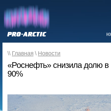
НО
\\
Главная
\
Новости
«Роснефть» снизила долю в
90%