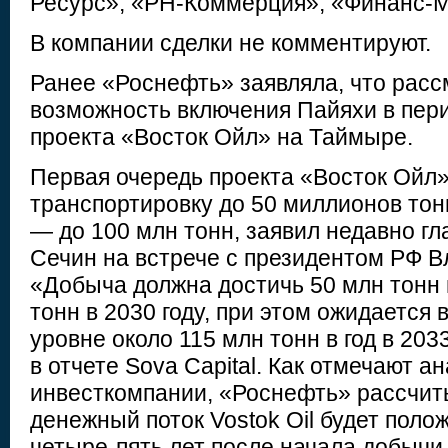
Ресурс», «РН-Коммерция», «Финанс-М
В компании сделки не комментируют.
Ранее «Роснефть» заявляла, что расс
возможность включения Пайяхи в пери
проекта «Восток Ойл» на Таймыре.
Первая очередь проекта «Восток Ойл»
транспортировку до 50 миллионов тонн
— до 100 млн тонн, заявил недавно г
Сечин на встрече с президентом РФ 
«Добыча должна достичь 50 млн тонн в
тонн в 2030 году, при этом ожидается 
уровне около 115 млн тонн в год в 203
в отчете Sova Capital. Как отмечают а
инвесткомпании, «Роснефть» рассчит
денежный поток Vostok Oil будет пол
четыре-пять лет после начала добычи