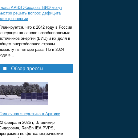
Глава АРВЭ Жихарев: ВИЭ могут
быстро решить вопрос дефицита
электроэнергии
Планируется, что к 2042 году в России
генерация на основе возобновляемых
источников энергии (ВИЭ) и их доля в
общем энергобалансе страны
вырастут в четыре раза. Но в 2024
году в...
Обзор прессы
Солнечная энергетика в Арктике
22 февраля 2026 г, Владимир
Сидорович, RenEn IEA PVPS,
программа по фотоэлектрическим