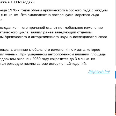
даже в 1990-х годах».
онца 1970-х годов объем арктического морского льда с каждым
тыс. кв. км. Это эквивалентно потере куска морского льда
и.
олодание — его причиной станет не глобальное изменение
матического цикла, заявил ранее заведующий отделом
ы Арктического и антарктического научно-исследовательского
екрыть влияние глобального изменения климата, которое
авил ученый. При умеренном антропогенном влиянии площадь
довитом океане к 2050 году сократится до 3 млн кв. км —
стал рекордно низким за всю историю наблюдений.
/hightech.fm/