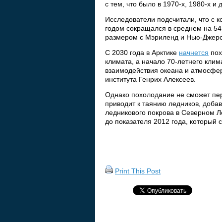
с тем, что было в 1970-х, 1980-х и 
Исследователи подсчитали, что с к
годом сокращался в среднем на 54 
размером с Мэриленд и Нью-Джерс
С 2030 года в Арктике
начнется
пох
климата, а начало 70-летнего кли
взаимодействия океана и атмосфер
института Генрих Алексеев.
Однако похолодание не сможет пер
приводит к таянию ледников, доб
ледникового покрова в Северном Ле
до показателя 2012 года, который 
Print This Post