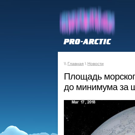
\\
Главная
\
Новости
Площадь морского
до минимума за ш