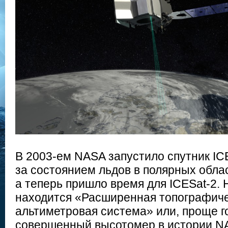
В 2003-ем NASA запустило спутник IC
за состоянием льдов в полярных обла
а теперь пришло время для ICESat-2. 
находится «Расширенная топографич
альтиметровая система» или, проще г
совершенный высотомер в истории NA