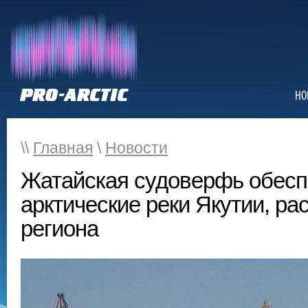
НО
\\
Главная
\
Новости
Жатайская судоверфь обесп
арктические реки Якутии, ра
региона