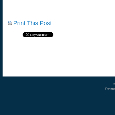
Print This Post
©
Полити