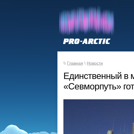
\\
Главная
\
Новости
Единственный в 
«Севморпуть» гот