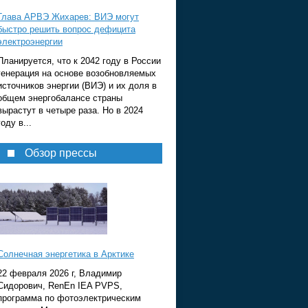
Глава АРВЭ Жихарев: ВИЭ могут
быстро решить вопрос дефицита
электроэнергии
Планируется, что к 2042 году в России
генерация на основе возобновляемых
источников энергии (ВИЭ) и их доля в
общем энергобалансе страны
вырастут в четыре раза. Но в 2024
году в...
Обзор прессы
Солнечная энергетика в Арктике
22 февраля 2026 г, Владимир
Сидорович, RenEn IEA PVPS,
программа по фотоэлектрическим