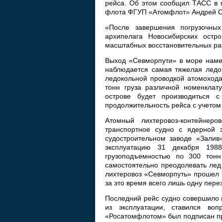
рейса. Об этом сообщил ТАСС в п
флота ФГУП «Атомфлот» Андрей С
«После завершения погрузочны
архипелага Новосибирских остр
масштабных восстановительных ра
Выход «Севморпути» в море намеч
наблюдается самая тяжелая ледов
ледокольной проводкой атомохода
тонн груза различной номенклат
острове будет производиться с
продолжительность рейса с учетом
Атомный лихтеровоз-контейнер
транспортное судно с ядерной э
судостроительном заводе «Залив
эксплуатацию 31 декабря 198
грузоподъемностью по 300 тонн
самостоятельно преодолевать лед
лихтеровоз «Севморпуть» прошел 3
за это время всего лишь одну пере
Последний рейс судно совершило в
из эксплуатации, ставился во
«Росатомфлотом» был подписан пр