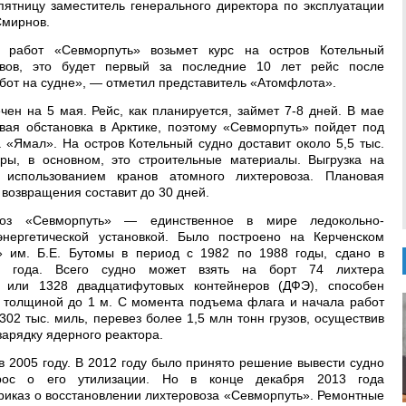
ятницу заместитель генерального директора по эксплуатации
мирнов.
х работ «Севморпуть» возьмет курс на остров Котельный
овов, это будет первый за последние 10 лет рейс после
бот на судне», — отметил представитель «Атомфлота».
ен на 5 мая. Рейс, как планируется, займет 7-8 дней. В мае
ая обстановка в Арктике, поэтому «Севморпуть» пойдет под
 «Ямал». На остров Котельный судно доставит около 5,5 тыс.
уры, в основном, это строительные материалы. Выгрузка на
 использованием кранов атомного лихтеровоза. Плановая
 возвращения составит до 30 дней.
овоз «Севморпуть» — единственное в мире ледокольно-
нергетической установкой. Было построено на Керченском
» им. Б.Е. Бутомы в период с 1982 по 1988 годы, сдано в
8 года. Всего судно может взять на борт 74 лихтера
 или 1328 двадцатифутовых контейнеров (ДФЭ), способен
 толщиной до 1 м. С момента подъема флага и начала работ
02 тыс. миль, перевез более 1,5 млн тонн грузов, осуществив
зарядку ядерного реактора.
 2005 году. В 2012 году было принято решение вывести судно
прос о его утилизации. Но в конце декабря 2013 года
иказ о восстановлении лихтеровоза «Севморпуть». Ремонтные