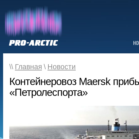
НО
\\
Главная
\
Новости
Контейнеровоз Maersk приб
«Петролеспорта»