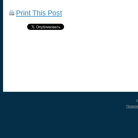
Print This Post
©
Полити