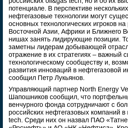
российских oil&gas tech, но и об их в
потенциале. В перспективе нескольких
нефтегазовые технологии могут суще
основных технологических игроков на
Восточной Азии, Африки и Ближнего В
нишах занять лидирующие позиции. То
заметны лидерам добывающей отрасл
отражение в их стратегиях – важный с
технологическому сообществу и, возм
развития инноваций в нефтегазовой и
сообщил Петр Лукьянов.
Управляющий партнер North Energy Ve
Шапошников сообщил, что портфельн
венчурного фонда сотрудничают с бо
российских нефтегазовых компаний в 
tech. Среди них он назвал ПАО «Татн
«Роснефть» и АО «НК «Нефтиса». Кро