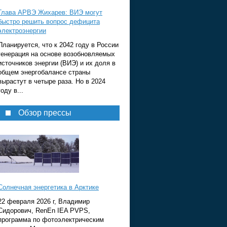
Глава АРВЭ Жихарев: ВИЭ могут
быстро решить вопрос дефицита
электроэнергии
Планируется, что к 2042 году в России
генерация на основе возобновляемых
источников энергии (ВИЭ) и их доля в
общем энергобалансе страны
вырастут в четыре раза. Но в 2024
году в...
Обзор прессы
Солнечная энергетика в Арктике
22 февраля 2026 г, Владимир
Сидорович, RenEn IEA PVPS,
программа по фотоэлектрическим