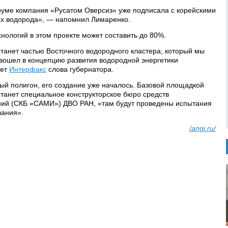
уме компания «Русатом Оверсиз» уже подписала с корейскими
ах водорода», — напомнил Лимаренко.
хнологий в этом проекте может составить до 80%.
станет частью Восточного водородного кластера, который мы
 вошел в концепцию развития водородной энергетики
ает
Интерфакс
слова губернатора.
ный полигон, его создание уже началось. Базовой площадкой
танет специальное конструкторское бюро средств
ний (СКБ «САМИ») ДВО РАН, «там будут проведены испытания
вания».
/angi.ru/