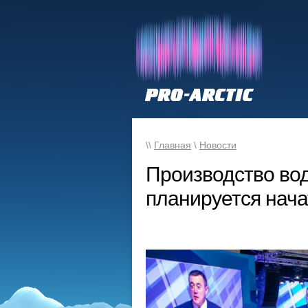
\\
Главная
\
Новости
Производство во
планируется нача