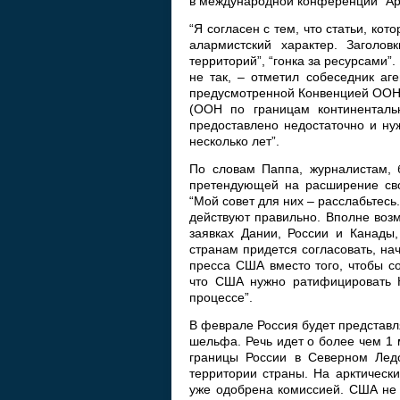
в международной конференции “Ар
“Я согласен с тем, что статьи, ко
алармистский характер. Заголов
территорий”, “гонка за ресурсами”.
не так, – отметил собеседник аг
предусмотренной Конвенцией ООН 
(ООН по границам континентальн
предоставлено недостаточно и нуж
несколько лет”.
По словам Паппа, журналистам, 
претендующей на расширение свои
“Мой совет для них – расслабьтес
действуют правильно. Вполне воз
заявках Дании, России и Канады,
странам придется согласовать, на
пресса США вместо того, чтобы со
что США нужно ратифицировать К
процессе”.
В феврале Россия будет представл
шельфа. Речь идет о более чем 1 м
границы России в Северном Ледо
территории страны. На арктическ
уже одобрена комиссией. США не 