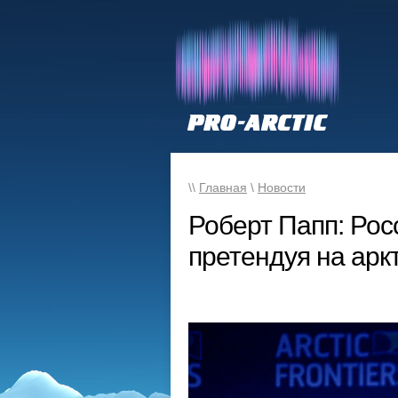
\\
Главная
\
Новости
Роберт Папп: Рос
претендуя на ар