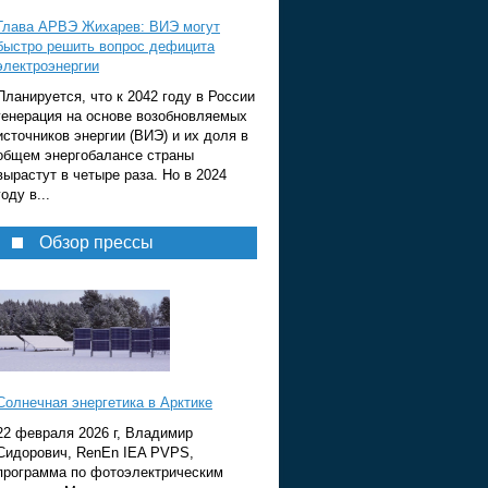
Глава АРВЭ Жихарев: ВИЭ могут
быстро решить вопрос дефицита
электроэнергии
Планируется, что к 2042 году в России
генерация на основе возобновляемых
источников энергии (ВИЭ) и их доля в
общем энергобалансе страны
вырастут в четыре раза. Но в 2024
году в...
Обзор прессы
Солнечная энергетика в Арктике
22 февраля 2026 г, Владимир
Сидорович, RenEn IEA PVPS,
программа по фотоэлектрическим