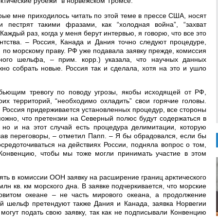
ктические рубежи” в норвежском Тромсё.
торые мне приходилось читать по этой теме в прессе США, носят
ки пестрят такими фразами, как “холодная война”, “захват
 Каждый раз, когда у меня берут интервью, я говорю, что все это
ентства. – Россия, Канада и Дания точно следуют процедуре,
по морскому праву. РФ уже подавала заявку прежде, комиссия
ого шельфа, – прим. корр.) указала, что научных данных
но собрать новые. Россия так и сделала, хотя на это и ушло
бьющим тревогу по поводу угрозы, якобы исходящей от РФ,
х территорий, “необходимо охладить” свои горячие головы.
ь. Россия придерживается установленных процедур, все стороны
можно, что претензии на Северный полюс будут содержаться в
 но и на этот случай есть процедура делимитации, которую
чав переговоры, – отметил Папп. – Я бы обрадовался, если бы
средоточиваться на действиях России, подняла вопрос о том,
онвенцию, чтобы мы тоже могли принимать участие в этом
ять в комиссии ООН заявку на расширение границ арктического
лн кв. км морского дна. В заявке подчеркивается, что морские
витом океане – не часть мирового океана, а продолжение
ий шельф претендуют также Дания и Канада, заявка Норвегии
могут подать свою заявку, так как не подписывали Конвенцию