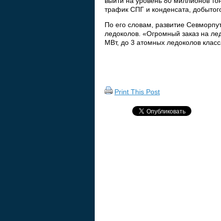
выйти на уровень 80 миллионов тон
трафик СПГ и конденсата, добытог
По его словам, развитие Севморпу
ледоколов. «Огромный заказ на ле
МВт, до 3 атомных ледоколов клас
Print This Post