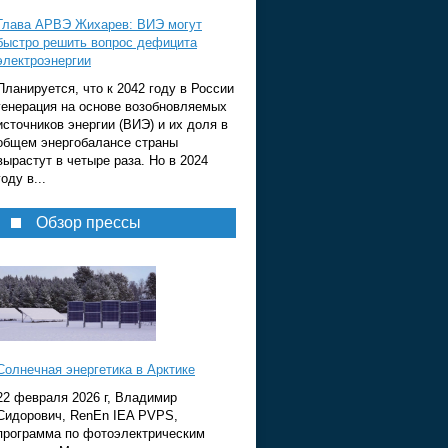
Глава АРВЭ Жихарев: ВИЭ могут
быстро решить вопрос дефицита
электроэнергии
Планируется, что к 2042 году в России
генерация на основе возобновляемых
источников энергии (ВИЭ) и их доля в
общем энергобалансе страны
вырастут в четыре раза. Но в 2024
году в...
Обзор прессы
Солнечная энергетика в Арктике
22 февраля 2026 г, Владимир
Сидорович, RenEn IEA PVPS,
программа по фотоэлектрическим