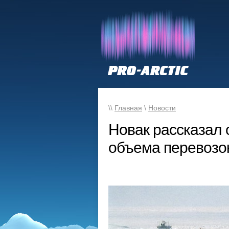
\\
Главная
\
Новости
Новак рассказал 
объема перевозо