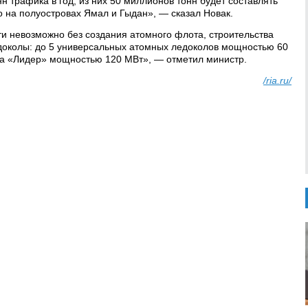
н трафика в год, из них 50 миллионов тонн будет составлять
о на полуостровах Ямал и Гыдан», — сказал Новак.
ти невозможно без создания атомного флота, строительства
доколы: до 5 универсальных атомных ледоколов мощностью 60
са «Лидер» мощностью 120 МВт», — отметил министр.
/ria.ru/