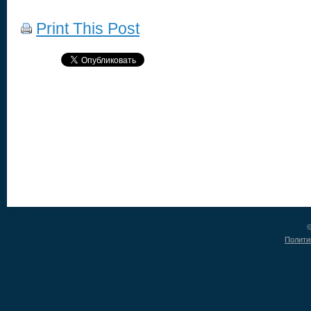
Print This Post
©
Полити