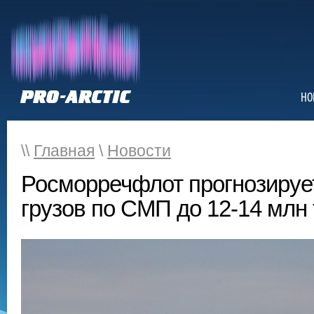
НО
\\
Главная
\
Новости
Росморречфлот прогнозирует
грузов по СМП до 12-14 млн 