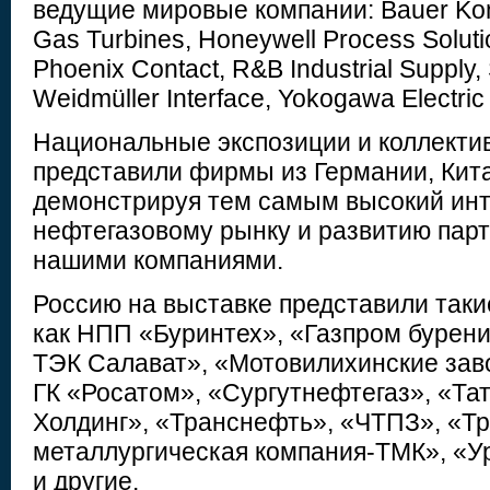
ведущие мировые компании: Bauer Kom
Gas Turbines, Honeywell Process Soluti
Phoenix Сontact, R&B Industrial Supply, 
Weidmüller Interface, Yokogawa Electric
Национальные экспозиции и коллекти
представили фирмы из Германии, Кита
демонстрируя тем самым высокий инт
нефтегазовому рынку и развитию пар
нашими компаниями.
Россию на выставке представили таки
как НПП «Буринтех», «Газпром бурени
ТЭК Салават», «Мотовилихинские зав
ГК «Росатом», «Сургутнефтегаз», «Та
Холдинг», «Транснефть», «ЧТПЗ», «Т
металлургическая компания-ТМК», «
и другие.