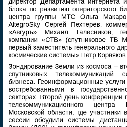
директор Департамента интернета 
блока по развитию операторского би
центра группы МТС Ольга Макаров
AltegroSky Сергей Пехтерев, комм
«Авгуръ» Михаил Талесников, ге
компании «СТВ» (спутниковое ТВ М
первый заместитель генерального ди
космические системы» Петр Корвяков 
Зондирование Земли из космоса – вт
спутниковых телекоммуникаций се
бизнеса. Геоинформационные услуги 
востребованными в государственн
секторах. Второй день конференции 
телекоммуникационного центр
Московской области, где участники 
сессии обсудили системы Дистанц