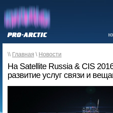
НО
\\
Главная
\
Новости
На Satellite Russia & CIS 20
развитие услуг связи и веща