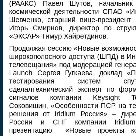
(РААКС) Павел Шутов, начальник 
космической деятельности СПАО «И
Шевченко, старший вице-президент 
Игорь Смирнов, директор по стру
«ЭКСАР» Тимур Хайретдинов.
Продолжая сессию «Новые возможност
широкополосного доступа (ШПД) в Ин
телевещания» под модерацией генера
Launch Сергея Гугкаева, доклад «
тестирования систем спут
сделалтехнический эксперт по фор
сигналов компании Keysight Te
Соковишин, «Особенности ПСР на т
решения от Iridium Россия» – дир
России и СНГ компании Iridium
презентацию «Новые проекты ко