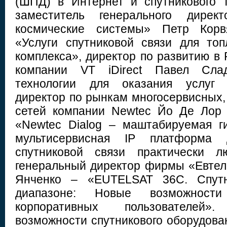
(ШПД) в Интернет и спутникового 
заместитель генерального дире
космические системы» Петр Корв
«Услуги спутниковой связи для топл
комплекса», директор по развитию в
компании VT iDirect Павел Сла
технологии для оказания услуг с
директор по рынкам многосервисных,
сетей компании Newtec Йо Де Лор 
«Newtec Dialog – маштабируемая г
мультисервисная IP платформа 
спутниковой связи практически л
генеральный директор фирмы «Евтел
Янченко – «EUTELSAT 36C. Спут
диапазоне: Новые возможнос
корпоративных пользователей
возможности спутникового оборудовани