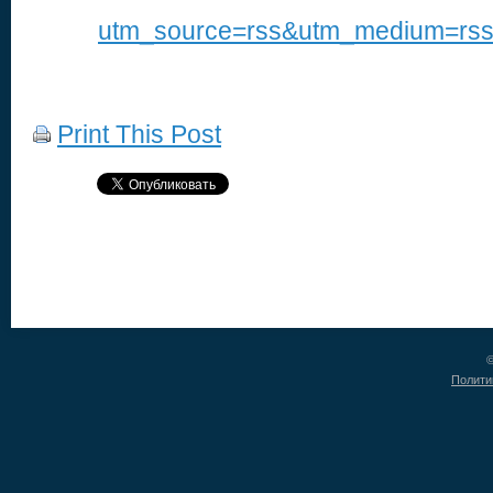
utm_source=rss&utm_medium=rss
Print This Post
©
Полити