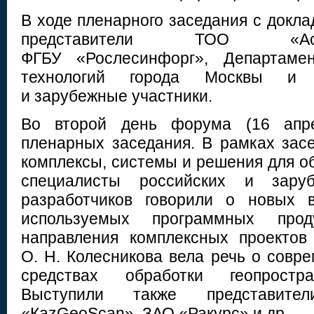
В ходе пленарного заседания с докл
представители ТОО «Астана
ФГБУ «Рослесинфорг», Департаме
технологий города Москвы и 
и зарубежные участники.
Во второй день форума (16 апре
пленарных заседания. В рамках за
комплексы, системы и решения для о
специалисты российских и зару
разработчиков говорили о новых 
используемых программных проду
направления комплексных проектов
О. Н. Колесникова вела речь о совр
средствах обработки геопростр
Выступили также представит
«КazGeoScan», ЗАО «Ракурс» и др.