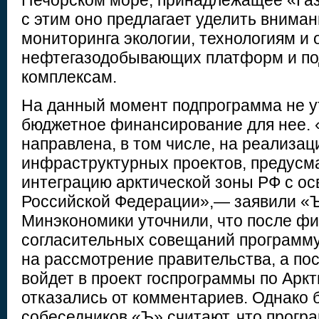
Печорском море, принадлежащее «Газ
с этим оно предлагает уделить внима
мониторинга экологии, технологиям и
нефтегазодобывающих платформ и п
комплексам.
На данный момент подпрограмма не ут
бюджетное финансирование для нее.
направлена, в том числе, на реализа
инфраструктурных проектов, предус
интеграцию арктической зоны РФ с о
Российской Федерации»,— заявили «Ъ
Минэкономики уточнили, что после ф
согласительных совещаний программу
на рассмотрение правительства, а по
войдет в проект госпрограммы по Арк
отказались от комментариев. Однако
собеседников «Ъ» считают, что програ