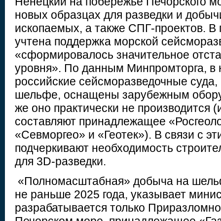
Ненецкий на побережье Печорского мор
новых образцах для разведки и добыч
ископаемых, а также СПГ-проектов. В
учтена поддержка морской сейсморазв
«сформировалось значительное отста
уровня». По данным Минпромторга, в
российские сейсморазведочные суда,
шельфе, оснащены зарубежным обору
же оно практически не производится 
составляют принадлежащее «Росгеоло
«Севморгео» и «Геотек»). В связи с э
подчеркивают необходимость строите
для 3D-разведки.
«Полномасштабная» добыча на шельф
не раньше 2025 года, указывает минис
разрабатывается только Приразломно