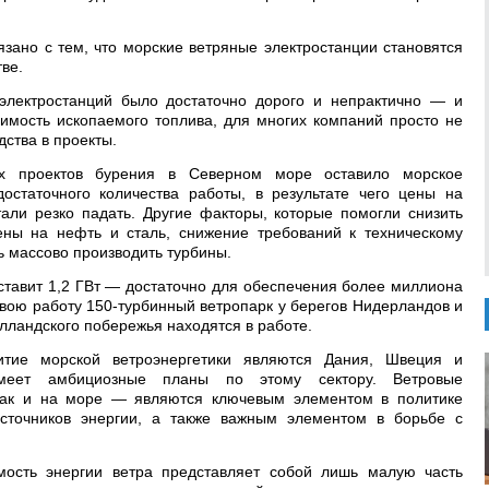
зано с тем, что морские ветряные электростанции становятся
ве.
 электростанций было достаточно дорого и непрактично — и
оимость ископаемого топлива, для многих компаний просто не
ства в проекты.
х проектов бурения в Северном море оставило морское
остаточного количества работы, в результате чего цены на
тали резко падать. Другие факторы, которые помогли снизить
ены на нефть и сталь, снижение требований к техническому
ь массово производить турбины.
ставит 1,2 ГВт — достаточно для обеспечения более миллиона
вою работу 150-турбинный ветропарк у берегов Нидерландов и
олландского побережья находятся в работе.
итие морской ветроэнергетики являются Дания, Швеция и
имеет амбициозные планы по этому сектору. Ветровые
так и на море — являются ключевым элементом в политике
сточников энергии, а также важным элементом в борьбе с
мость энергии ветра представляет собой лишь малую часть