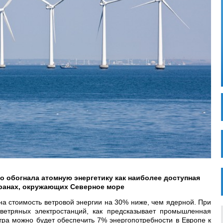
о обогнала атомную энергетику как наиболее доступная
транах, окружающих Северное море
она стоимость ветровой энергии на 30% ниже, чем ядерной. При
етряных электростанций, как предсказывает промышленная
тра можно будет обеспечить 7% энергопотребности в Европе к