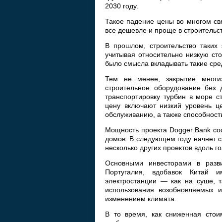
2030 году.
Такое падение цены во многом свя
все дешевле и проще в строительст
В прошлом, строительство таких
учитывая относительно низкую ст
было смысла вкладывать такие сред
Тем не менее, закрытие многи
строительное оборудование без д
транспортировку турбин в море с
цену включают низкий уровень ц
обслуживанию, а также способност
Мощность проекта Dogger Bank со
домов. В следующем году начнет с
несколько других проектов вдоль г
Основными инвесторами в разв
Португалия, вдобавок Китай 
электростанции — как на суше, 
использования возобновляемых и
изменением климата.
В то время, как сниженная стои