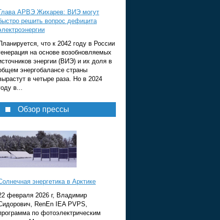
Глава АРВЭ Жихарев: ВИЭ могут
быстро решить вопрос дефицита
электроэнергии
Планируется, что к 2042 году в России
генерация на основе возобновляемых
источников энергии (ВИЭ) и их доля в
общем энергобалансе страны
вырастут в четыре раза. Но в 2024
году в...
Обзор прессы
Солнечная энергетика в Арктике
22 февраля 2026 г, Владимир
Сидорович, RenEn IEA PVPS,
программа по фотоэлектрическим