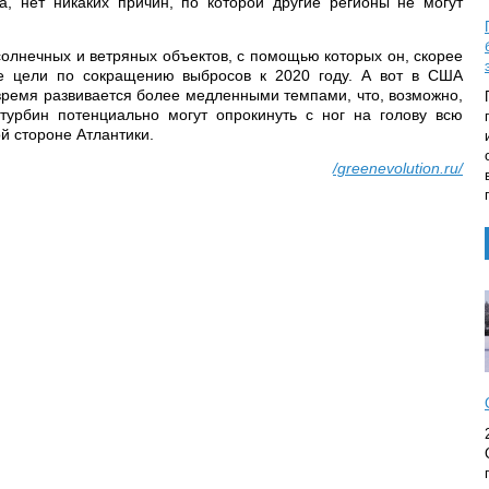
ка, нет никаких причин, по которой другие регионы не могут
солнечных и ветряных объектов, с помощью которых он, скорее
ые цели по сокращению выбросов к 2020 году. А вот в США
время развивается более медленными темпами, что, возможно,
турбин потенциально могут опрокинуть с ног на голову всю
й стороне Атлантики.
/greenevolution.ru/