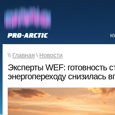
НО
\\
Главная
\
Новости
Эксперты WEF: готовность с
энергопереходу снизилась в