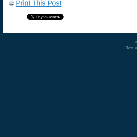
Print This Post
©
Полити