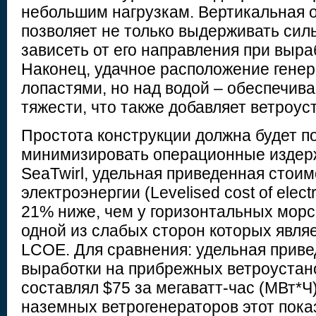
небольшим нагрузкам. Вертикальная о
позволяет не только выдерживать силь
зависеть от его направления при выра
Наконец, удачное расположение генер
лопастями, но над водой – обеспечива
тяжести, что также добавляет ветроус
Простота конструкции должна будет п
минимизировать операционные издерж
SeaTwirl, удельная приведенная стои
электроэнергии (Levelised cost of elect
21% ниже, чем у горизонтальных морс
одной из слабых сторон которых явля
LCOE. Для сравнения: удельная прив
выработки на прибрежных ветроустанов
составлял $75 за мегаватт-час (МВт*Ч)
наземных ветрогенераторов этот пока