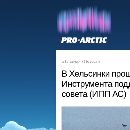
\\
Главная
\
Новости
В Хельсинки про
Инструмента подд
совета (ИПП АС)