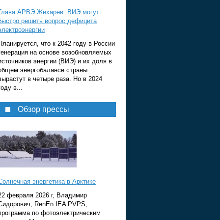
Глава АРВЭ Жихарев: ВИЭ могут
быстро решить вопрос дефицита
электроэнергии
Планируется, что к 2042 году в России
генерация на основе возобновляемых
источников энергии (ВИЭ) и их доля в
общем энергобалансе страны
вырастут в четыре раза. Но в 2024
году в...
Обзор прессы
Солнечная энергетика в Арктике
22 февраля 2026 г, Владимир
Сидорович, RenEn IEA PVPS,
программа по фотоэлектрическим