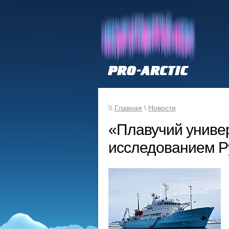
\\
Главная
\
Новости
«Плавучий униве
исследованием Ру