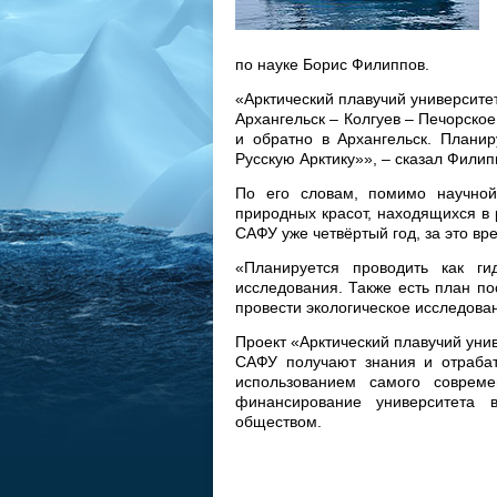
по науке Борис Филиппов.
«Арктический плавучий университет
Архангельск – Колгуев – Печорско
и обратно в Архангельск. Плани
Русскую Арктику»», – сказал Фили
По его словам, помимо научной
природных красот, находящихся в 
САФУ уже четвёртый год, за это вр
«Планируется проводить как гид
исследования. Также есть план по
провести экологическое исследова
Проект «Арктический плавучий унив
САФУ получают знания и отрабат
использованием самого совреме
финансирование университета 
обществом.