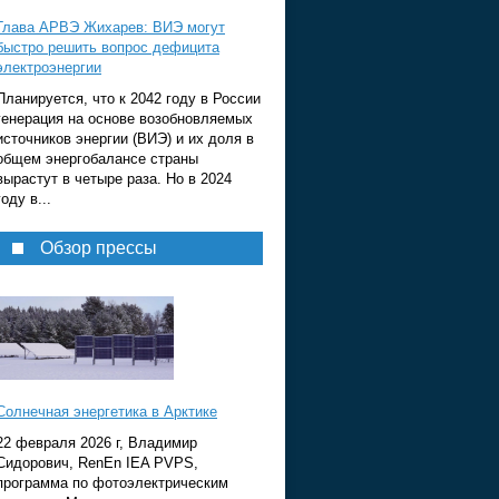
Глава АРВЭ Жихарев: ВИЭ могут
быстро решить вопрос дефицита
электроэнергии
Планируется, что к 2042 году в России
генерация на основе возобновляемых
источников энергии (ВИЭ) и их доля в
общем энергобалансе страны
вырастут в четыре раза. Но в 2024
году в...
Обзор прессы
Солнечная энергетика в Арктике
22 февраля 2026 г, Владимир
Сидорович, RenEn IEA PVPS,
программа по фотоэлектрическим