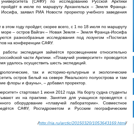
университета (САФУ) по исследованию Русской Арктики
пройдёт в июле по маршруту Архангельск – Земля Франца-
Иосифа, заявил РИА Новости проректор учебного заведения
 в этом году пройдет, скорее всего, с 1 по 18 июля по маршруту
е море – остров Вайгач – Новая Земля – Земля Франца-Иосифа
руются разнообразные исследования под лозунгом «Постигая
ппов на конференции САФУ.
 работы экспедиция займётся просвещением относительно
российской части Арктики. «Плавучий университет» проводится
емя удалось осуществить шесть экспедиций.
рологические, так и историко-культурные и экологические
сетить остров Белый на севере Ямальского полуострова и там
ние флоры и фауны», – добавил проректор.
ерситет» стартовал 1 июня 2012 года. На борту судна студенты
ывают их на практике. Занятия для учащихся проводятся с
нного оборудование «плавучей лаборатории». Совместное
ведётся САФУ, Росгидрометом и Русским географическим
/
http://ria.ru/arctic/20150320/1053643169.html
/