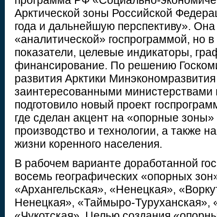
программа РФ «Социально-экономиче
Арктической зоны Российской Федерац
года и дальнейшую перспективу». Она
«аналитической» госпрограммой, но в
показатели, целевые индикаторы, гра
финансирование. По решению Госком
развития Арктики Минэкономразвития
заинтересованными министерствами 
подготовило новый проект госпрограмм
где сделан акцент на «опорные зоны» 
производство и технологии, а также н
жизни коренного населения.
В рабочем варианте доработанной го
восемь географических «опорных зон»
«Архангельская», «Ненецкая», «Ворку
Ненецкая», «Таймыро-Туруханская», 
«Чукотская». Целью создания «опорны