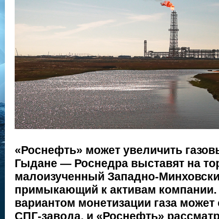
«Роснефть» может увеличить газов
Гыдане — Роснедра выставят на то
малоизученный Западно-Минховский
примыкающий к активам компании
вариантом монетизации газа может 
СПГ-завода, и «Роснефть» рассматр