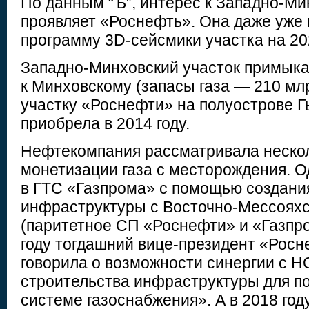
По данным “Ъ”, интерес к Западно-Ми
проявляет «Роснефть». Она даже уже 
программу 3D-сейсмики участка на 20
Западно-Минховский участок примыка
к Минховскому (запасы газа — 210 мл
участку «Роснефти» на полуострове Г
приобрела в 2014 году.
Нефтекомпания рассматривала неско
монетизации газа с месторождения. О
в ГТС «Газпрома» с помощью создани
инфраструктуры с Восточно-Мессоях
(паритетное СП «Роснефти» и «Газпро
году тогдашний вице-президент «Рос
говорила о возможности синергии с 
строительства инфраструктуры для п
системе газоснабжения». А в 2018 го