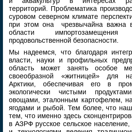
и аквакультур в интересах ра
территорий. Проблематика производс
суровом северном климате перспекти
при этом она чрезвычайна важна в
области импортозамещения
продовольственной безопасности.
Мы надеемся, что благодаря интег
власти, науки и профильных предп
область может занять особое м
своеобразной «житницей» для на
Арктики, обеспечивая его в пр
экологически чистыми продуктам
овощами, эталонным картофелем, н
ягодами и рыбой. Тем более, что на
тем, что именно здесь сконцентриро
в АЗРФ русское сельское население
и технологиями ведения традицион