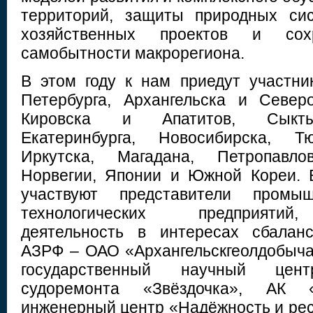
территорий, защиты природных си
хозяйственных проектов и сохр
самобытности макрорегиона.
В этом году к нам приедут участни
Петербурга, Архангельска и Север
Кировска и Апатитов, Сыктыв
Екатеринбурга, Новосибирска, Тю
Иркутска, Магадана, Петропавлов
Норвегии, Японии и Южной Кореи. 
участвуют представители промы
технологических предприятий
деятельность в интересах сбаланс
АЗРФ – ОАО «Архангельскгеолдобыч
государственный научный це
судоремонта «Звёздочка», АК 
инженерный центр «Надёжность и рес