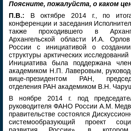
Поясните, пожалуйста, о каком це
П.В.:
В октябре 2014 г., по ито
конференции и заседания Исполнител
также проходившего в Арханге
Архангельской области И.А. Орло
России с инициативой о создании
структуры арктических исследований
Инициатива была поддержана чле
академиком Н.П. Лаверовым, руково
вице-президентом РАН, председ
отделения РАН академиком В.Н. Чару
В ноябре 2014 г. под председате
руководителя ФАНО России А.М. Медв
правительстве состоялся Дискуссион
системообразующий проект социал
развития России», в котором