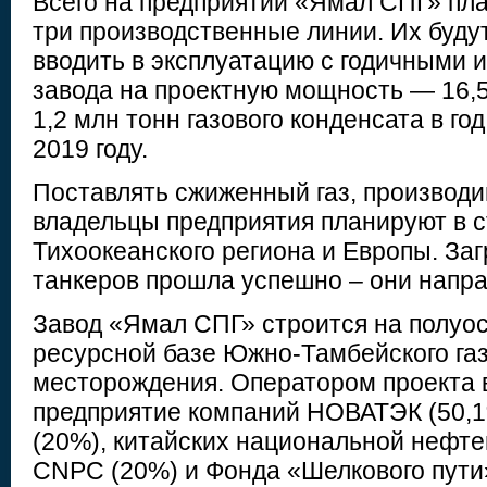
Всего на предприятии «Ямал СПГ» пл
три производственные линии. Их буду
вводить в эксплуатацию с годичными 
завода на проектную мощность — 16,5
1,2 млн тонн газового конденсата в го
2019 году.
Поставлять сжиженный газ, производ
владельцы предприятия планируют в с
Тихоокеанского региона и Европы. За
танкеров прошла успешно – они напр
Завод «Ямал СПГ» строится на полуо
ресурсной базе Южно-Тамбейского га
месторождения. Оператором проекта 
предприятие компаний НОВАТЭК (50,1%
(20%), китайских национальной нефте
CNPC (20%) и Фонда «Шелкового пути