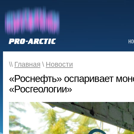
НО
\\
Главная
\
Новости
«Роснефть» оспаривает мон
«Росгеологии»