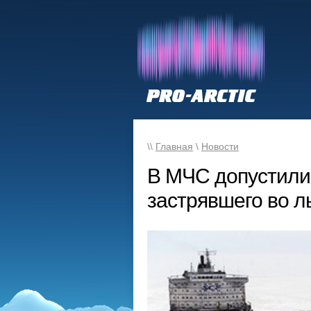
\\
Главная
\
Новости
В МЧС допустили 
застрявшего во л