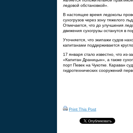
является положительной практико
ледовой обстановкой».
В настоящее время ледоколы пров
сухогрузов через зону тяжелого льд
Отмечается, что до улучшения лед
движения сухогрузы останутся в по
Уточняется, что экипажи судов нах
капитанами поддерживается кругло
17 января стало известно, что из
«Капитан Драницын», а также сухо
порт Певек на Чукотке. Караван су
гидротехнических сооружений перв
Print This Post