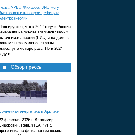
Глава АРВЭ Жихарев: ВИЭ могут
быстро решить вопрос дефицита
электроэнергии
Планируется, что к 2042 году в России
генерация на основе возобновляемых
источников энергии (ВИЭ) и их доля в
общем энергобалансе страны
вырастут в четыре раза. Но в 2024
году в...
Обзор прессы
Солнечная энергетика в Арктике
22 февраля 2026 г, Владимир
Сидорович, RenEn IEA PVPS,
программа по фотоэлектрическим