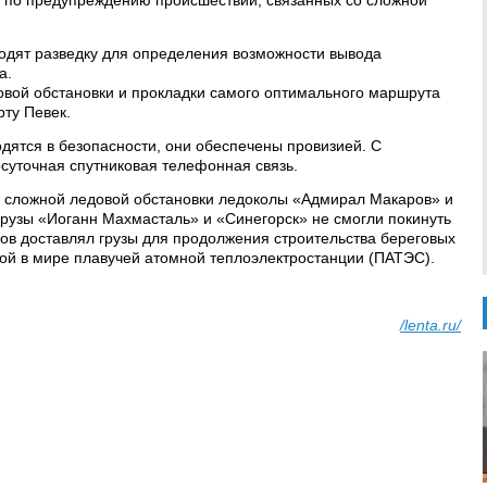
й по предупреждению происшествий, связанных со сложной
одят разведку для определения возможности вывода
а.
овой обстановки и прокладки самого оптимального маршрута
рту Певек.
одятся в безопасности, они обеспечены провизией. С
суточная спутниковая телефонная связь.
-за сложной ледовой обстановки ледоколы «Адмирал Макаров» и
грузы «Иоганн Махмасталь» и «Синегорск» не смогли покинуть
дов доставлял грузы для продолжения строительства береговых
ой в мире плавучей атомной теплоэлектростанции (ПАТЭС).
/lenta.ru/