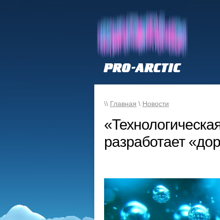
\\
Главная
\
Новости
«Технологическа
разработает «до