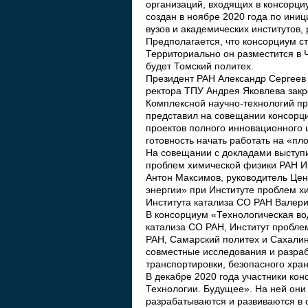
организаций, входящих в консорци
создан в ноябре 2020 года по иниц
вузов и академических институтов,
Предполагается, что консорциум с
Территориально он разместится в
будет Томский политех.
Президент РАН Александр Сергеев
ректора ТПУ Андрея Яковлева зак
Комплексной научно-технологий п
представил на совещании консорци
проектов полного инновационного
готовность начать работать на «п
На совещании с докладами выступ
проблем химической физики РАН Иг
Антон Максимов, руководитель Це
энергии» при Институте проблем х
Института катализа СО РАН Валери
В консорциум «Технологическая во
катализа СО РАН, Институт пробле
РАН, Самарский политех и Сахалин
совместные исследования и разраб
транспортировки, безопасного хран
В декабре 2020 года участники к
Технологии. Будущее». На ней они
разрабатываются и развиваются в 