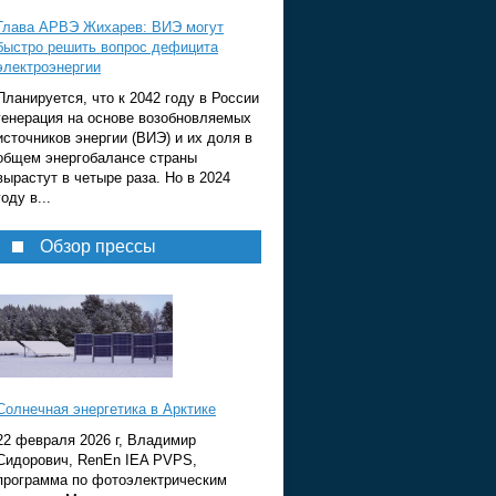
Глава АРВЭ Жихарев: ВИЭ могут
быстро решить вопрос дефицита
электроэнергии
Планируется, что к 2042 году в России
генерация на основе возобновляемых
источников энергии (ВИЭ) и их доля в
общем энергобалансе страны
вырастут в четыре раза. Но в 2024
году в...
Обзор прессы
Солнечная энергетика в Арктике
22 февраля 2026 г, Владимир
Сидорович, RenEn IEA PVPS,
программа по фотоэлектрическим