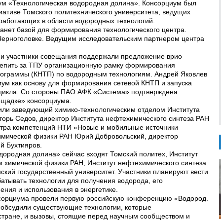
ум «Технологическая водородная долина». Консорциум был
иативе Томского политехнического университета, ведущих
 работающих в области водородных технологий.
танет базой для формирования технологического центра.
 Черноголовке. Ведущим исследовательским партнером центра
 и участники совещания поддержали предложение врио
репить за ТПУ организационную рамку формирования
рограммы (КНТП) по водородным технологиям. Андрей Яковлев
ум как основу для формирования сетевой КНТП и запуска
 цикла. Со стороны ПАО АФК «Система» подтверждена
лощадке» консорциума.
или заведующий химико-технологическим отделом Института
орь Седов, директор Института нефтехимического синтеза РАН
нтра компетенций НТИ «Новые и мобильные источники
имической физики РАН Юрий Добровольский, директор
й Бухтияров.
дородная долина» сейчас входят Томский политех, Институт
м химической физики РАН, Институт нефтехимического синтеза
ский государственный университет. Участники планируют вести
атывать технологии для получения водорода, его
ения и использования в энергетике.
онсорциума провели первую российскую конференцию «Водород.
 обсудили существующие технологии, которые
стране, и вызовы, стоящие перед научным сообществом и