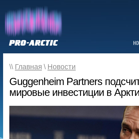
НО
\\
Главная
\
Новости
Guggenheim Partners подсчи
мировые инвестиции в Аркти