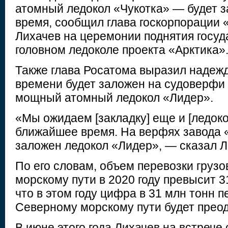
атомный ледокол «Чукотка» — будет 
время, сообщил глава госкорпорации 
Лихачев на церемонии поднятия госуд
головном ледоколе проекта «Арктика»
Также глава Росатома выразил надежд
времени будет заложен на судоверфи
мощный атомный ледокол «Лидер».
«Мы ожидаем [закладку] еще и [ледоко
ближайшее время. На верфях завода 
заложен ледокол «Лидер», — сказал Л
По его словам, объем перевозки груз
морскому пути в 2020 году превысит 3
что в этом году цифра в 31 млн тонн п
Северному морскому пути будет преод
В июне этого года Лихачев на встрече