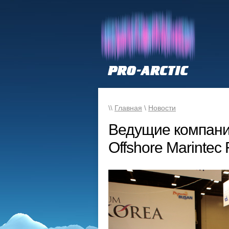
\\
Главная
\
Новости
Ведущие компании
Offshore Marintec