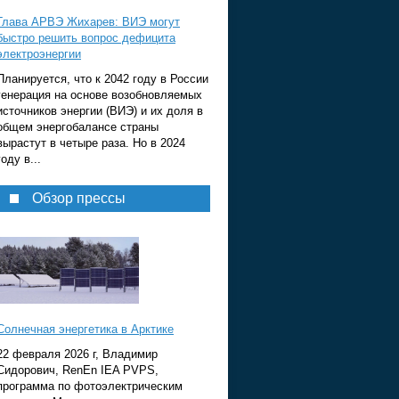
Глава АРВЭ Жихарев: ВИЭ могут
быстро решить вопрос дефицита
электроэнергии
Планируется, что к 2042 году в России
генерация на основе возобновляемых
источников энергии (ВИЭ) и их доля в
общем энергобалансе страны
вырастут в четыре раза. Но в 2024
году в...
Обзор прессы
Солнечная энергетика в Арктике
22 февраля 2026 г, Владимир
Сидорович, RenEn IEA PVPS,
программа по фотоэлектрическим