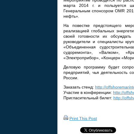
Мероприятие проводится по расп
марта 2014 г. и пользуется ш
Генеральным спонсором OMR 2016
нефть».
На повестке предстоящего мер
реализацией глобальных энергети
своей готовности их обсуждать
руководители и специалисты кру
«Объединенная судостроительн
судоремонта», «Валком», «Кр
«Электроприбор», «Концерн «Морин
Деловую программу будет сопро
предприятий, чья деятельность с
России.
Заказать стенд:
http://offshoremarin
Участие в конференции:
http://off
Пригласительный билет:
http://offs
Print This Post