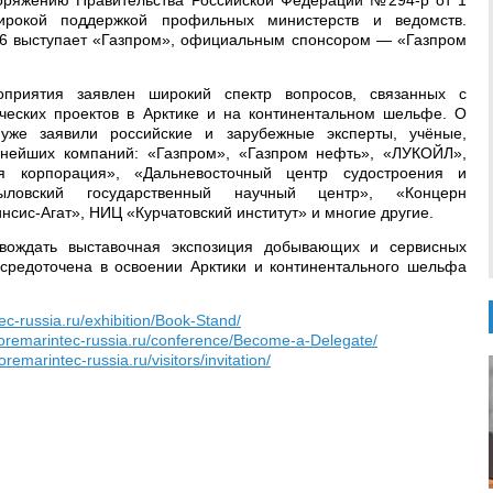
оряжению Правительства Российской Федерации №294-р от 1
ирокой поддержкой профильных министерств и ведомств.
 выступает «Газпром», официальным спонсором — «Газпром
оприятия заявлен широкий спектр вопросов, связанных с
ческих проектов в Арктике и на континентальном шельфе. О
 уже заявили российские и зарубежные эксперты, учёные,
пнейших компаний: «Газпром», «Газпром нефть», «ЛУКОЙЛ»,
ая корпорация», «Дальневосточный центр судостроения и
ыловский государственный научный центр», «Концерн
сис-Агат», НИЦ «Курчатовский институт» и многие другие.
вождать выставочная экспозиция добывающих и сервисных
осредоточена в освоении Арктики и континентального шельфа
tec-russia.ru/exhibition/Book-Stand/
shoremarintec-russia.ru/conference/Become-a-Delegate/
horemarintec-russia.ru/visitors/invitation/