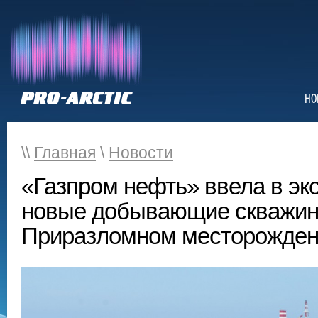
НО
\\
Главная
\
Новости
«Газпром нефть» ввела в эк
новые добывающие скважин
Приразломном месторожде