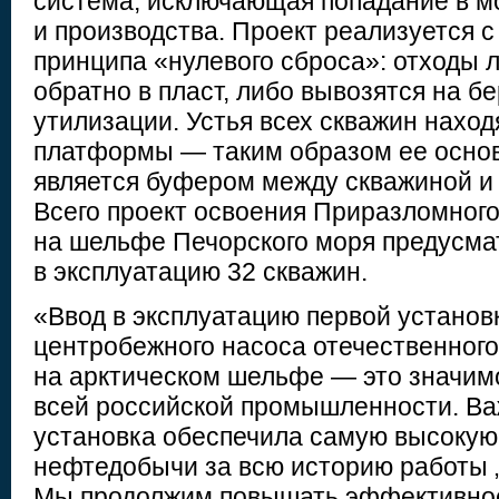
система, исключающая попадание в м
и производства. Проект реализуется 
принципа «нулевого сброса»: отходы 
обратно в пласт, либо вывозятся на б
утилизации. Устья всех скважин наход
платформы — таким образом ее осно
является буфером между скважиной и
Всего проект освоения Приразломног
на шельфе Печорского моря предусма
в эксплуатацию 32 скважин.
«Ввод в эксплуатацию первой установ
центробежного насоса отечественного
на арктическом шельфе — это значим
всей российской промышленности. Ва
установка обеспечила самую высокую
нефтедобычи за всю историю работы 
Мы продолжим повышать эффективнос