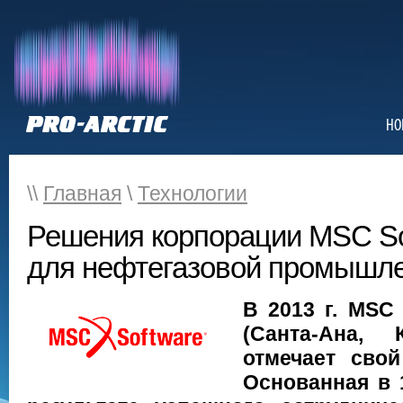
НО
\\
Главная
\
Технологии
Решения корпорации MSC So
для нефтегазовой промышл
В 2013 г. MSC 
(Санта-Ана,
отмечает свой
Основанная в 