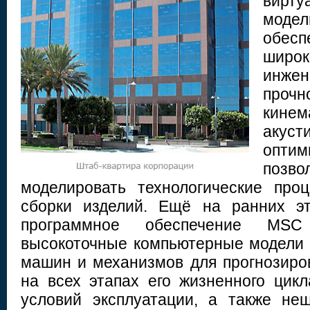
вирту
модел
обе
широк
инже
проч
кинем
акуст
оптими
позв
моделировать технологические про
сборки изделий. Ещё на ранних эт
программное обеспечение MSC
высокоточные компьютерные модели 
машин и механизмов для прогнозиро
на всех этапах его жизненного цик
условий эксплуатации, а также не