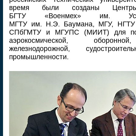
время были созданы Центр
БГТУ «Военмех» им. Уст
МГТУ им. Н.Э. Баумана, МГУ, НГТУ 
СПбГМТУ и МГУПС (МИИТ) для под
аэрокосмической, оборонной
железнодорожной, судостроит
промышленности.