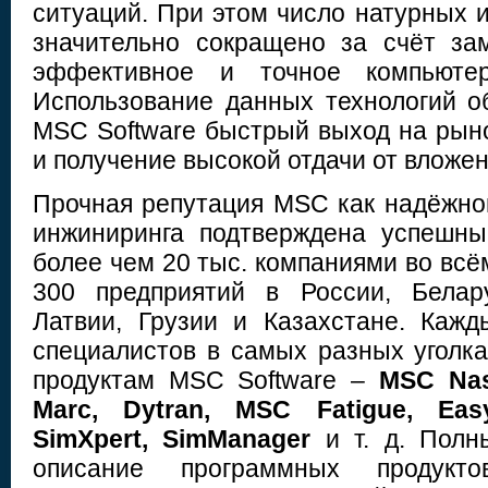
ситуаций. При этом число натурных 
значительно сокращено за счёт за
эффективное и точное компьютер
Использование данных технологий о
MSC Software быстрый выход на рыно
и получение высокой отдачи от вложе
Прочная репутация MSC как надёжног
инжиниринга подтверждена успешны
более чем 20 тыс. компаниями во всё
300 предприятий в России, Белару
Латвии, Грузии и Казахстане. Каж
специалистов в самых разных уголк
продуктам MSC Software –
MSC Nas
Marc, Dytran, MSC Fatigue, Easy
SimXpert, SimManager
и т. д. Полн
описание программных продук