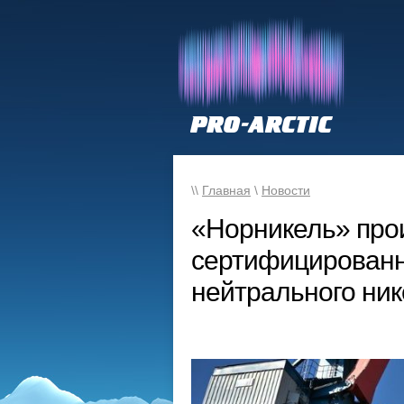
\\
Главная
\
Новости
«Норникель» про
сертифицированн
нейтрального ник