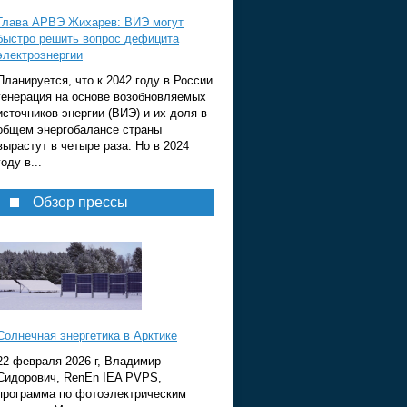
Глава АРВЭ Жихарев: ВИЭ могут
быстро решить вопрос дефицита
электроэнергии
Планируется, что к 2042 году в России
генерация на основе возобновляемых
источников энергии (ВИЭ) и их доля в
общем энергобалансе страны
вырастут в четыре раза. Но в 2024
году в...
Обзор прессы
Солнечная энергетика в Арктике
22 февраля 2026 г, Владимир
Сидорович, RenEn IEA PVPS,
программа по фотоэлектрическим