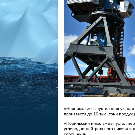
«Норникель» выпустил первую парт
произвести до 10 тыс. тонн продук
«Норильский никель» выпустил пе
углеродно-нейтрального никеля и п
сообщении.