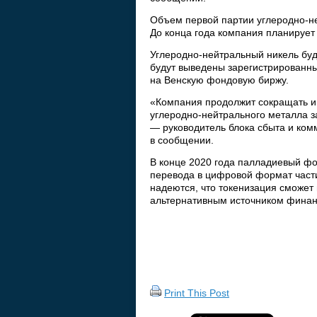
Объем первой партии углеродно-не
До конца года компания планирует 
Углеродно-нейтральный никель буд
будут выведены зарегистрирован
на Венскую фондовую биржу.
«Компания продолжит сокращать ин
углеродно-нейтрального металла 
— руководитель блока сбыта и ком
в сообщении.
В конце 2020 года палладиевый ф
перевода в цифровой формат части
надеются, что токенизация сможет
альтернативным источником финан
Print This Post