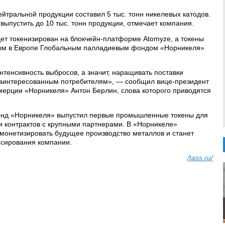
йтральной продукции составил 5 тыс. тонн никелевых катодов.
выпустить до 10 тыс. тонн продукции, отмечает компания.
ет токенизирован на блокчейн-платформе Atomyze, а токены
ным в Европе Глобальным палладиевым фондом «Норникеля»
тенсивность выбросов, а значит, наращивать поставки
заинтересованным потребителям», — сообщил вице-президент
мерции «Норникеля» Антон Берлин, слова которого приводятся
онд «Норникеля» выпустил первые промышленные токены для
 контрактов с крупными партнерами. В «Норникеле»
 монетизировать будущее производство металлов и станет
сирования компании.
/tass.ru/