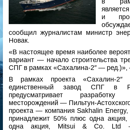
в рамк
являетс
и прор
обсужд
сообщил журналистам министр энер
Новак.
«В настоящее время наиболее вероя
вариант — начало строительства тре
СПГ в рамках «Сахалина-2″ — ред.)»,
В рамках проекта «Сахалин-2″ 
единственный завод СПГ в Ро
предусматривает разработк
месторождений — Пильтун-Астохского
проекта — компания Sakhalin Energy,
принадлежит 50% плюс одна акция,
одна акция, Mitsui & Co. Ltd —