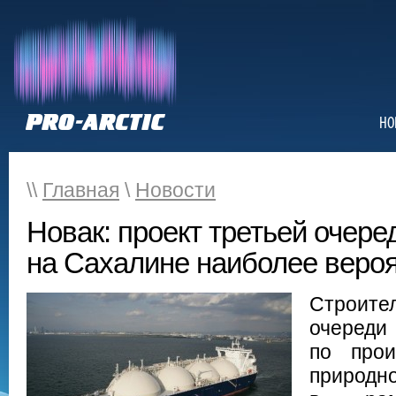
НО
\\
Главная
\
Новости
Новак: проект третьей очер
на Сахалине наиболее веро
Строит
очереди
по прои
природ