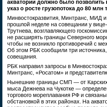
акватории должно было позволить
указ о росте грузопотока до 80 млн 
Минвостокразвития, Минтранс, МИД и
прошлой неделе на совещании у виц
Трутнева, возглавляющего госкомисси
не расширять границы Северного морс
чтобы не возникло противоречий с м
Об этом РБК сообщили три источника,
совещания.
РБК направил запросы в Минвостокра
Минтранс, «Росатом» и представителю
Нынешние границы СМП — от Карских 
мыса Дежнева на Чукотке — определе
торгового мореплавания РФ и связаны
обстановкой в этих районах. На аква