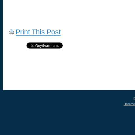
Print This Post
©
Полити