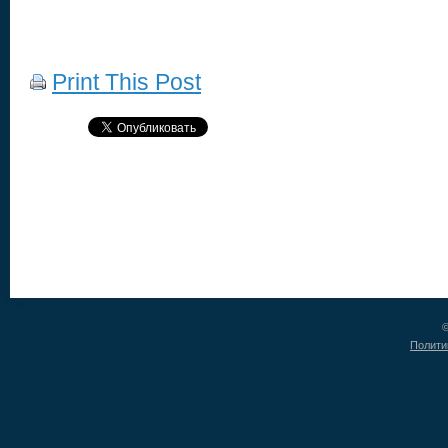
Print This Post
©
Полити