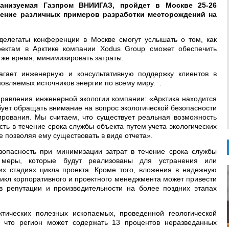
анизуемая Газпром ВНИИГАЗ, пройдет в Москве 25-26
щение различных примеров разработки месторождений на
делегаты конференции в Москве смогут услышать о том, как
ектам в Арктике компании Xodus Group сможет обеспечить
о же время, минимизировать затраты.
гает инженерную и консультативную поддержку клиентов в
новляемых источников энергии по всему миру. .
правления инженерной экологии компании: «Арктика находится
бует обращать внимание на вопрос экологической безопасности
ирования. Мы считаем, что существует реальная возможность
сть в течение срока службы объекта путем учета экологических
е позволяя ему существовать в виде отчета».
зопасность при минимизации затрат в течение срока службы
ь меры, которые будут реализованы для устранения или
х стадиях цикла проекта. Кроме того, вложения в надежную
икл корпоративного и проектного менеджмента может привести
 репутации и производительности на более поздних этапах
тических полезных ископаемых, проведенной геологической
 что регион может содержать 13 процентов неразведанных