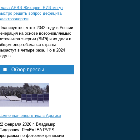
Глава АРВЭ Жихарев: ВИЭ могут
быстро решить вопрос дефицита
электроэнергии
Планируется, что к 2042 году в России
генерация на основе возобновляемых
источников энергии (ВИЭ) и их доля в
общем энергобалансе страны
вырастут в четыре раза. Но в 2024
году в...
Обзор прессы
Солнечная энергетика в Арктике
22 февраля 2026 г, Владимир
Сидорович, RenEn IEA PVPS,
программа по фотоэлектрическим