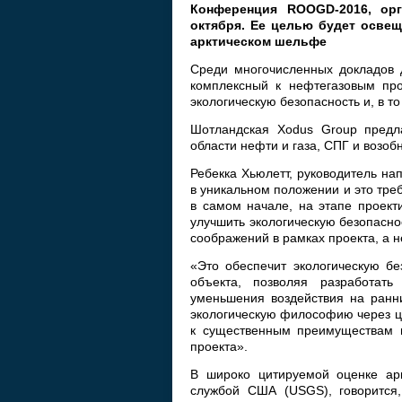
Конференция ROOGD-2016, орг
октября. Ее целью будет осве
арктическом шельфе
Среди многочисленных докладов 
комплексный к нефтегазовым про
экологическую безопасность и, в т
Шотландская Xodus Group предла
области нефти и газа, СПГ и возоб
Ребекка Хьюлетт, руководитель на
в уникальном положении и это тре
в самом начале, на этапе проект
улучшить экологическую безопасно
соображений в рамках проекта, а н
«Это обеспечит экологическую бе
объекта, позволяя разработат
уменьшения воздействия на ранни
экологическую философию через ц
к существенным преимуществам в
проекта».
В широко цитируемой оценке арк
службой США (USGS), говорится,