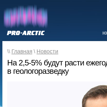
НО
\\
Главная
\
Новости
На 2,5-5% будут расти ежег
в геологоразведку