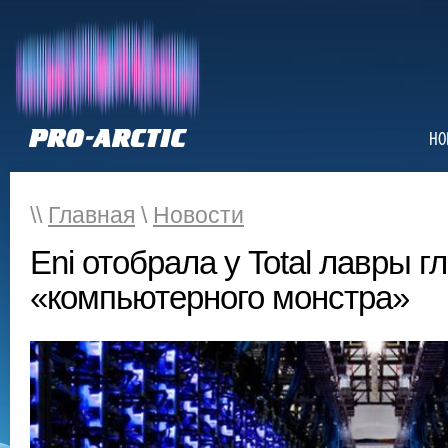
НО
\\
Главная
\
Новости
Eni отобрала у Total лавры г
«компьютерного монстра»