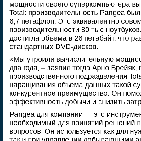
мощности своего суперкомпьютера в
Total: производительность Pangea был
6,7 петафлоп. Это эквивалентно сово
производительности 80 тыс ноутбуков
достигла объема в 26 петабайт, что ра
стандартных DVD-дисков.
«Мы утроили вычислительную мощност
два года, – заявил тогда Арно Брейяк, 
производственного подразделения Total
наращивания объема данных такой су
конкурентное преимущество. Он помо
эффективность добычи и снизить зат
Pangea для компании — это инструме
необходимый для принятий решений п
вопросов. Он используется как для ну
так и при управлении добывающими а