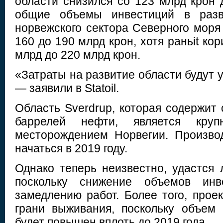
области снизился со 123 млрд крон 
общие объемы инвестиций в разв
норвежского сектора Северного моря
160 до 190 млрд крон, хотя раньit ко
млрд до 220 млрд крон.
«Затраты на развитие области будут 
— заявили в Statoil.
Область Sverdrup, которая содержит 
баррелей нефти, является кру
месторождением Норвегии. Произво
начаться в 2019 году.
Однако теперь неизвестно, удастся 
поскольку снижение объемов инв
замедлению работ. Более того, прое
грани выживания, поскольку объем
будет повышен вплоть до 2019 года.