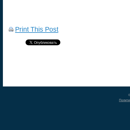
Print This Post
©
Полити