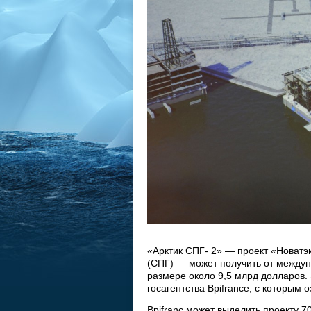
«Арктик СПГ- 2» — проект «Новатэ
(СПГ) — может получить от междун
размере около 9,5 млрд долларов. 
госагентства Bpifrance, с которым 
Bpifranc может выделить проекту 7