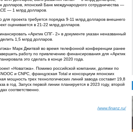
н долларов, японский Банк международного сотрудничества —
ACE — 1 млрд долларов.
о для проекта требуется порядка 9-11 млрд долларов внешнего
ект оценивается в 21-22 млрд долларов.
нансировать «Арктик СПГ- 2» в документе указан неназванный
ыделить 1,5 млрд долларов.
тэка» Марк Джитвэй во время телефонной конференции ранее
завершить работу по привлечению финансирования для «Арктик
ланировала это сделать в конце 2020 года.
роект «Новатэка». Помимо российской компании, долями по
CNOOC и CNPC, французская Total и консорциум японских
ная мощность трех технологических линий завода составит 19,8
за в год. Запуск первой линии планируется в 2023 году, второй
одах соответственно.
/www.finanz.ru/