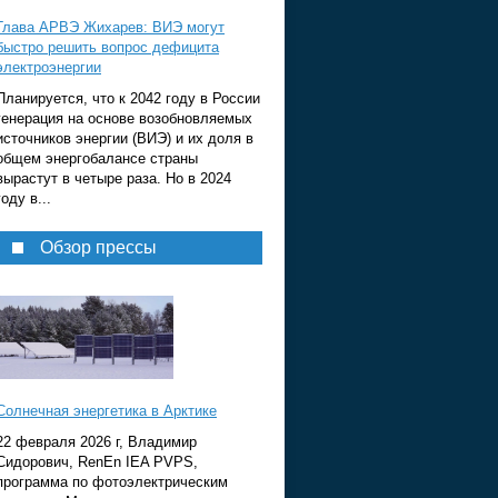
Глава АРВЭ Жихарев: ВИЭ могут
быстро решить вопрос дефицита
электроэнергии
Планируется, что к 2042 году в России
генерация на основе возобновляемых
источников энергии (ВИЭ) и их доля в
общем энергобалансе страны
вырастут в четыре раза. Но в 2024
году в...
Обзор прессы
Солнечная энергетика в Арктике
22 февраля 2026 г, Владимир
Сидорович, RenEn IEA PVPS,
программа по фотоэлектрическим