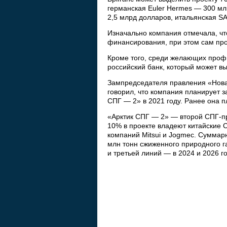
германская Euler Hermes — 300 мл
2,5 млрд долларов, итальянская S
Изначально компания отмечала, чт
финансирования, при этом сам про
Кроме того, среди желающих профи
российский банк, который может в
Зампредседателя правления «Нова
говорил, что компания планирует 
СПГ — 2» в 2021 году. Ранее она п
«Арктик СПГ — 2» — второй СПГ-п
10% в проекте владеют китайские 
компаний Mitsui и Jogmec. Суммар
млн тонн сжиженного природного га
и третьей линий — в 2024 и 2026 г