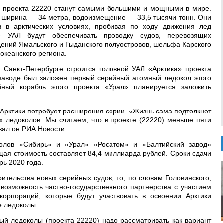
 проекта 22220 станут самыми большими и мощными в мире.
, ширина — 34 метра, водоизмещение — 33,5 тысячи тонн. Они
в в арктических условиях, пробивая по ходу движения лед
 УАЛ будут обеспечивать проводку судов, перевозящих
ений Ямальского и Гыданского полуостровов, шельфа Карского
океанского региона.
 Санкт-Петербурге строится головной УАЛ «Арктика» проекта
заводе был заложен первый серийный атомный ледокол этого
йный корабль этого проекта «Урал» планируется заложить
 Арктики потребует расширения серии. «Жизнь сама подтолкнет
х ледоколов. Мы считаем, что в проекте (22220) меньше пяти
зал он РИА Новости.
колов «Сибирь» и «Урал» «Росатом» и «Балтийский завод»
бщая стоимость составляет 84,4 миллиарда рублей. Сроки сдачи
рь 2020 года.
ительства новых серийных судов, то, по словам Головинского,
возможность частно-государственного партнерства с участием
корпораций, которые будут участвовать в освоении Арктики
е ледоколы.
ый ледоколы (проекта 22220) надо рассматривать как вариант