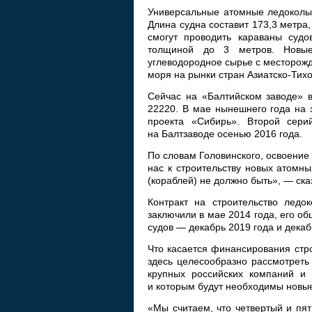
Универсальные атомные ледоколы
Длина судна составит 173,3 метра
смогут проводить караваны судо
толщиной до 3 метров. Новые
углеводородное сырье с месторожд
моря на рынки стран Азиатско-Тихо
Сейчас на «Балтийском заводе» в
22220. В мае нынешнего года на 
проекта «Сибирь». Второй сери
на Балтзаводе осенью 2016 года.
По словам Головинского, освоение
нас к строительству новых атомны
(кораблей) не должно быть», — ска
Контракт на строительство ледо
заключили в мае 2014 года, его о
судов — декабрь 2019 года и декаб
Что касается финансирования стро
здесь целесообразно рассмотреть 
крупных российских компаний и 
и которым будут необходимы новы
«Мы считаем, что четвертый и пят