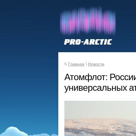
\\
Главная
\
Новости
Атомфлот: Росси
универсальных а