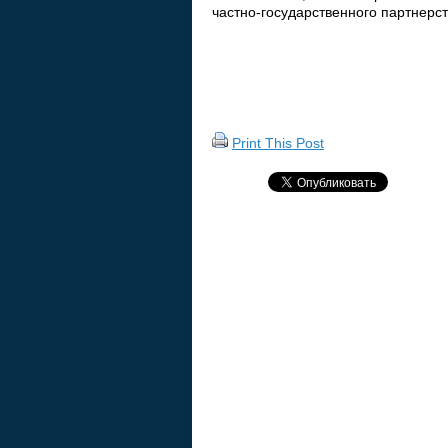
частно-государственного партнерс
Print This Post