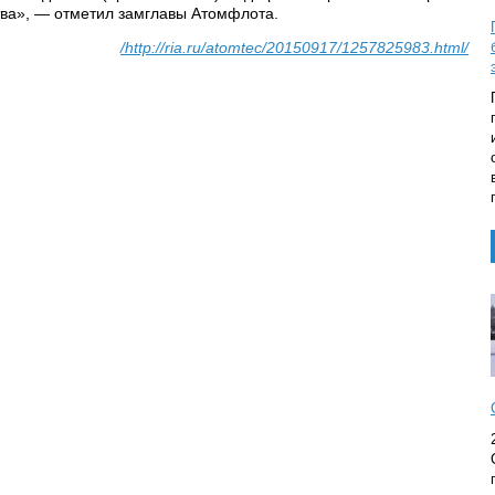
тва», — отметил замглавы Атомфлота.
/http://ria.ru/atomtec/20150917/1257825983.html/