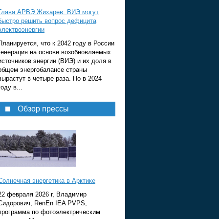
Глава АРВЭ Жихарев: ВИЭ могут
быстро решить вопрос дефицита
электроэнергии
Планируется, что к 2042 году в России
генерация на основе возобновляемых
источников энергии (ВИЭ) и их доля в
общем энергобалансе страны
вырастут в четыре раза. Но в 2024
году в...
Обзор прессы
Солнечная энергетика в Арктике
22 февраля 2026 г, Владимир
Сидорович, RenEn IEA PVPS,
программа по фотоэлектрическим